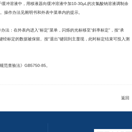
于缓冲溶液中，用移液器向缓冲溶液中加10-30μL的次氯酸钠溶液调制余
外表内。操作办法见阐明书和外表中菜单内的提示。
法：在外表内进入“标定”菜单，闪烁的光标移至“斜率标定”，按“承
认”键经标定的数据被保留。按“退出”键回到主显现，此时标定结束可投入测
验法》GB5750-85。
返回