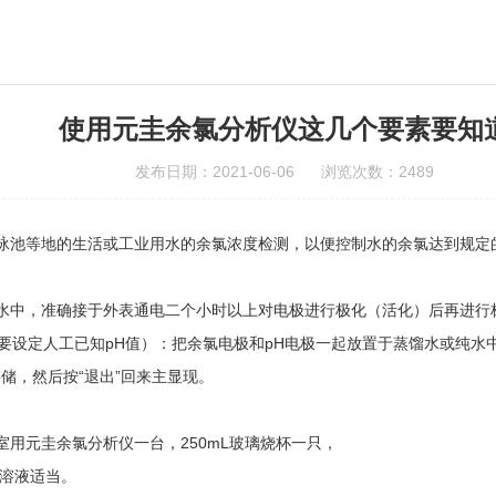
使用元圭余氯分析仪这几个要素要知
发布日期：2021-06-06 浏览次数：2489
泳池等地的生活或工业用水的余氯浓度检测，以便控制水的余氯达到规定
中，准确接于外表通电二个小时以上对电极进行极化（活化）后再进行
设定人工已知pH值）：把余氯电极和pH电极一起放置于蒸馏水或纯水中
存储，然后按“退出”回来主显现。
元圭余氯分析仪一台，250mL玻璃烧杯一只，
冲溶液适当。