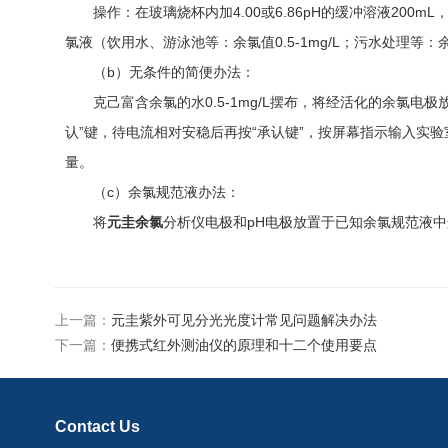
操作：在玻璃烧杯内加4.00或6.86pH的缓冲溶液200
氯液（饮用水、游泳池等：余氯值0.5-1mg/L；污水处理等
（b）无条件的简便办法：
克己富含余氯的水0.5-1mg/L摆布，将经活化的余氯电极
认”键，待电流相对安稳后再按“承认键”，按屏幕指示输入实验
量。
（c）余氯规范液办法：
将
元圭余氯
分析仪电极和pH电极放置于已知余氯规范液中
上一篇：
元圭紫外可见分光光度计常见问题解决办法
下一篇：
便携式红外测油仪的原理和十二个使用要点
Contact Us