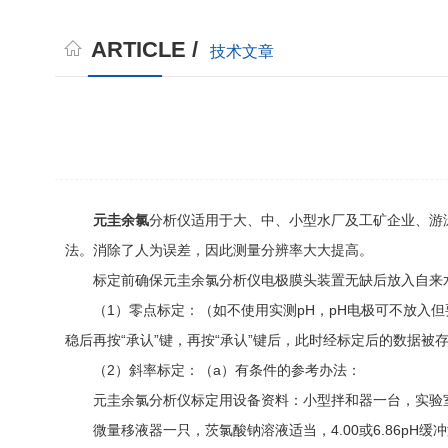
ARTICLE /
技术文章
元圭余氯
分析仪适用于大、中、小型水厂及工矿企业、游
法。消除了人为误差，因此测量分辨率大大提高。
标定前确保元圭余氯分析仪电极膜头装置无缺后放入自来水
（1）零点标定：（如不使用实测pH，pH电极可不放入但要
稳后再按“承认”键，再按“承认”键后，此时经标定后的数据被
（2）斜率标定：（a）有条件的参考办法：
元圭余氯分析仪标定用设备资料：小型拌和器一台，实验室用
微量移液器一只，茨氯酸钠溶液适当，4.00或6.86pH缓