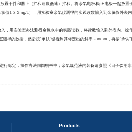
mL，放置于拌和器上（拌和速度低速）拌和。将余氯电极和pH电极一起放置
：余氯值1-2-3mg/L），用实验室余氯仪测得的实践读数输入到余氯仪
放入，用实验室办法测得余氯水中的实践读数，将读数输入到外表内。操作办
室测得的数据，然后按“承认”键看到其标定出的斜率－××.××，再按“承
进行标定，操作办法同阐明书中；余氯规范液的装备请参照《日子饮用水规范查
Products