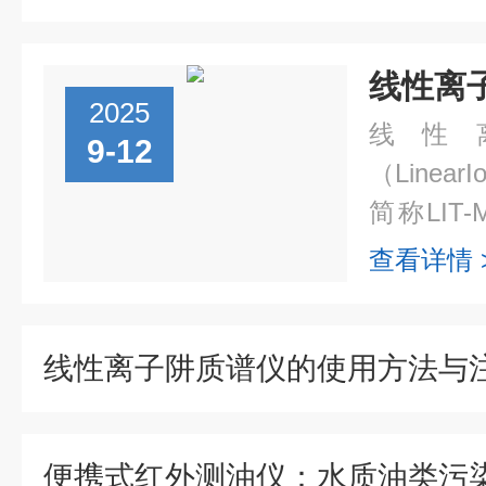
2025
线性
9-12
（LinearI
简称LI
析、化学
查看详情 
密仪器，广
线性离子阱质谱仪的使用方法与