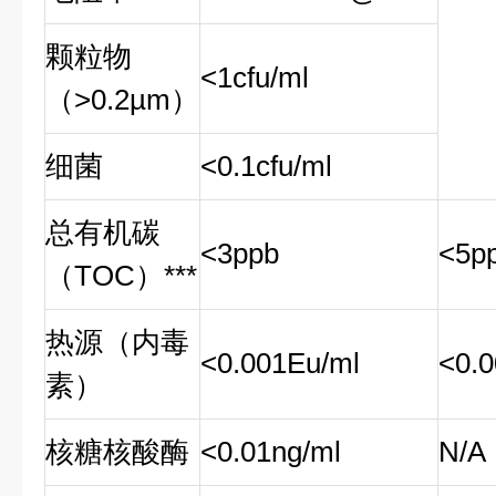
颗粒物
<1cfu/ml
（>0.2µm）
细菌
<0.1cfu/ml
总有机碳
<3ppb
<5p
（TOC）
***
热源（内毒
<0.001Eu/ml
<0.
素）
核糖核酸酶
<0.01ng/ml
N/A