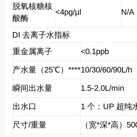
脱氧核糖核
<4pg/µl
N/A
酸酶
DI 去离子水指标
重金属离子
<0.1ppb
产水量（25℃）
****
10/30/60/90L/h
瞬间出水量
1.5-2.0L/min
出水口
1 个：UP 超纯
尺寸/重量
（宽*深*高）500*