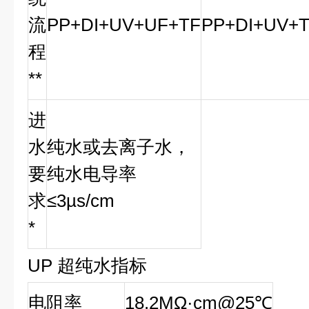
流
PP+DI+UV+UF+TF
PP+DI+UV+
程
**
进
水
纯水或去离子水，
要
纯水电导率
求
≤3µs/cm
*
UP 超纯水指标
电阻率
18.2MΩ·cm@25℃