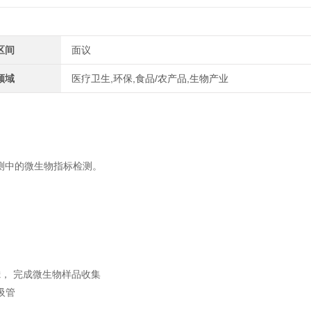
区间
面议
领域
医疗卫生,环保,食品/农产品,生物产业
测中的微生物指标检测。
滤， 完成微生物样品收集
吸管