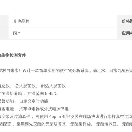
其他品牌
价格
国产
应用
8微生物检测套件
/农村自来水厂设计一款简单实用的微生物分析系统，满足水厂日常九项检
菌落总数、 总大肠菌数、 耐热大肠菌数
控恒温培养箱， 控温范围 5-45℃
温报警功能， 自定义定时功能
充电蓄电池， 汽车点烟器或外接电源供电
滤真空泵及过滤套件， 可使用 45μ m 孔径滤膜在现场快速进行水样真空过
法无菌配置， 采用预先灭菌的无菌培养基、无菌采样袋、 无菌培养皿、 无菌