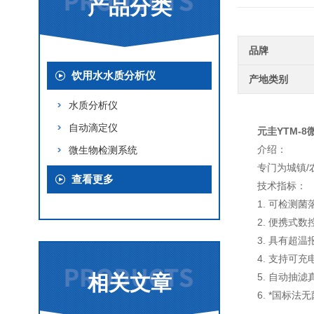
产品分类
品牌
饮用水水质分析仪
产地类别
水质分析仪
自动滴定仪
元圭YTM-
介绍：
微生物检测系统
专门为城镇
查看更多
技术指标：
1. 可检测
2. 便携式数
3. 具有超
4. 支持可
相关文章
5. 自动抽
6. *国标