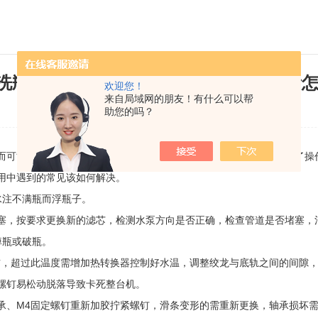
洗瓶机的这些使用问题遇到过吗？来看看
欢迎您！
来自局域网的朋友！有什么可以帮
发布日期：2020-10-28 浏览次数：2542
助您的吗？
可能会影响后期实验结果。而实验室
洗瓶机
的出现，不仅大大降低了操
用中遇到的常见该如何解决。
注不满瓶而浮瓶子。
，按要求更换新的滤芯，检测水泵方向是否正确，检查管道是否堵塞，
瓶或破瓶。
，超过此温度需增加热转换器控制好水温，调整绞龙与底轨之间的间隙，
螺钉易松动脱落导致卡死整台机。
、M4固定螺钉重新加胶拧紧螺钉，滑条变形的需重新更换，轴承损坏需