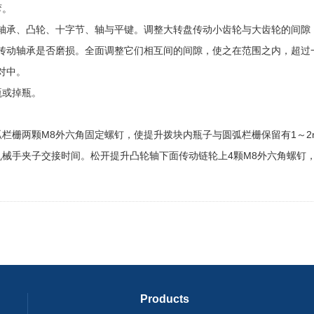
弯。
承、凸轮、十字节、轴与平键。调整大转盘传动小齿轮与大齿轮的间隙，
传动轴承是否磨损。全面调整它们相互间的间隙，使之在范围之内，超过
对中。
瓶或掉瓶。
栅两颗M8外六角固定螺钉，使提升拨块内瓶子与圆弧栏栅保留有1～2
手夹子交接时间。松开提升凸轮轴下面传动链轮上4颗M8外六角螺钉
Products