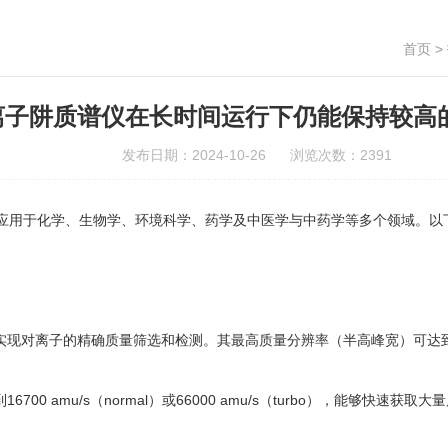
首页
>
离子阱质谱仪在长时间运行下仍能保持较高
发布日期：2024-10-26 浏览次数：2391
应用于化学、生物学、环境科学、药学及中医学与中药学等多个领域。以
现对离子的精确质量筛选和检测。其最高质量分辨率（半高峰宽）可达到0.
 amu/s（normal）或66000 amu/s（turbo），能够快速获取