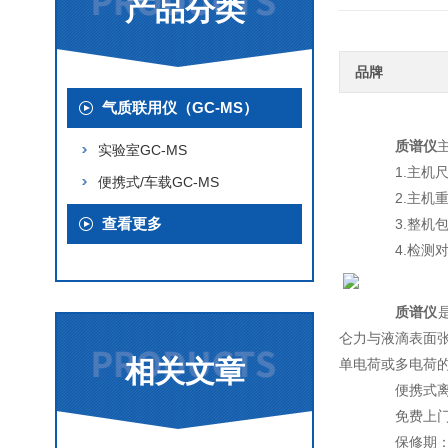
产品分类
品牌
气质联用仪（GC-MS）
质谱仪
实验室GC-MS
1.主机尺寸
便携式/车载GC-MS
2.主机重量
查看更多
3.整机包
4.检测对象
质谱仪
仑力与液滴表面
相关文章
单电荷或多电荷
便携式离子
免费上门
保修期：