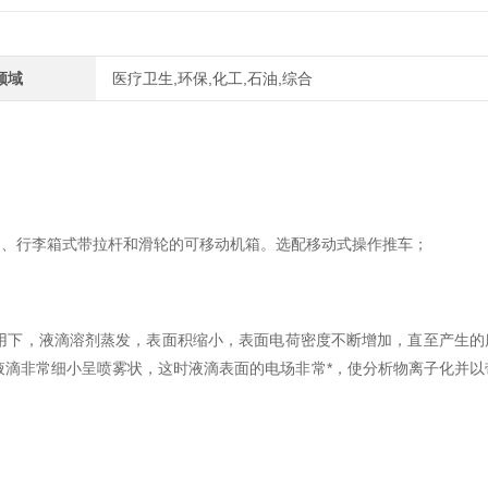
领域
医疗卫生,环保,化工,石油,综合
、行李箱式带拉杆和滑轮的可移动机箱。选配移动式操作推车；
用下，液滴溶剂蒸发，表面积缩小，表面电荷密度不断增加，直至产生的
滴非常细小呈喷雾状，这时液滴表面的电场非常*，使分析物离子化并以