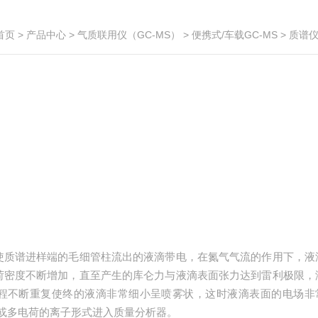
首页
>
产品中心
>
气质联用仪（GC-MS）
>
便携式/车载GC-MS
> 质谱
使质谱进样端的毛细管柱流出的液滴带电，在氮气气流的作用下，液
荷密度不断增加，直至产生的库仑力与液滴表面张力达到雷利极限，
程不断重复使终的液滴非常细小呈喷雾状，这时液滴表面的电场非
或多电荷的离子形式进入质量分析器。