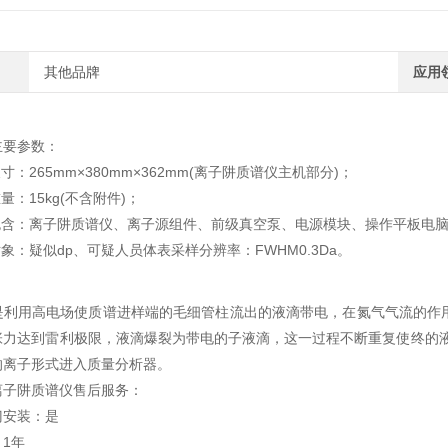
其他品牌
应用
主要参数：
：265mm×380mm×362mm(离子阱质谱仪主机部分)；
：15kg(不含附件)；
含：离子阱质谱仪、离子源组件、前级真空泵、电源模块、操作平板电脑
：疑似dp、可疑人员体表采样分辨率：FWHM0.3Da。
是利用高电场使质谱进样端的毛细管柱流出的液滴带电，在氮气气流的作
张力达到雷利极限，液滴爆裂为带电的子液滴，这一过程不断重复使终的液
的离子形式进入质量分析器。
阱质谱仪售后服务：
安装：是
1年