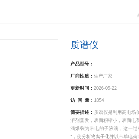
质谱仪
产品型号：
厂商性质：
生产厂家
更新时间：
2026-05-22
访 问 量：
1054
简要描述：
质谱仪是利用高电场
溶剂蒸发，表面积缩小，表面电
滴爆裂为带电的子液滴，这一过
*，使分析物离子化并以带单电荷