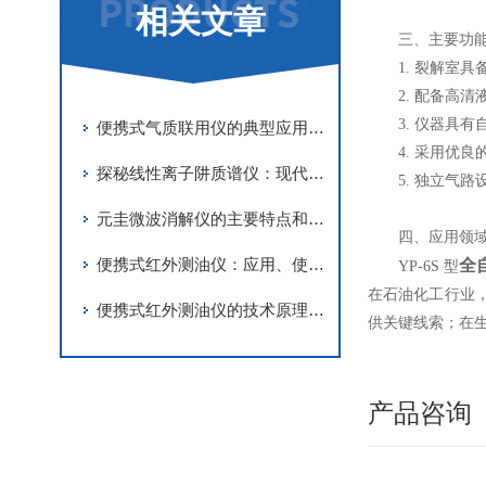
相关文章
三、主要功
1. 裂解室
2. 配备
3. 仪器
便携式气质联用仪的典型应用场景有哪些？
4. 采用优
探秘线性离子阱质谱仪：现代化学分析的新篇章
5. 独立
元圭微波消解仪的主要特点和常用的试剂说明
四、应用领
便携式红外测油仪：应用、使用和维护
全
YP-6S 型
在石油化工行业
便携式红外测油仪的技术原理和特点优势
供关键线索；在
产品咨询