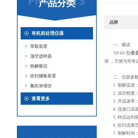
产品分类
品牌
有机前处理仪器
一、概述
萃取装置
全
YP-6S 型
顶空进样器
测 ，方便与所有进
热解吸仪
吹扫捕集装置
二、仪器参
1. 裂解温度
氮吹浓缩仪
2. 温控精度： 
查看更多
3. 升温速率： 
4. 连接口温
5. 样品达到
6. 吹扫流量范围
7. 裂解时间：0.