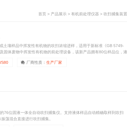
首页
>
产品展示
>
有机前处理仪器
>
吹扫捕集装
水或土壤样品中挥发性有机物的吹扫浓缩进样，适用于新标准《GB 5749-
以及固体废物中挥发性有机物的前处理设备，该新产品拥有80位样品位，
。
WS80
厂商性质：
生产厂家
冷阱的76位固液一体全自动吹扫捕集仪。支持液体样品自动精确取样到吹扫
水振荡混合直接进行吹扫捕集。