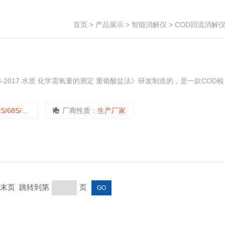
首页
>
产品展示
>
智能消解仪
>
COD回流消解
8-2017 水质 化学需氧量的测定 重铬酸盐法》研发制造的，是一款COD检
68S/612S
厂商性质：
生产厂家
页 末页 跳转到第
页